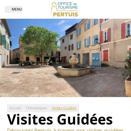
MENU
Open navigation
Accueil
Thématiques
Visites Guidées
Visites Guidées
Découvrez Pertuis à travers nos visites guidées