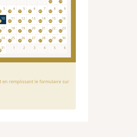
26
29
3
4
5
6
7
8
9
0
38
37
39
40
42
48
10
11
12
13
14
15
16
6
45
44
42
44
46
44
17
18
19
20
21
22
23
5
41
37
42
34
45
42
24
25
26
27
28
29
30
4
35
35
36
27
36
33
31
1
2
3
4
5
6
8
 en remplissant le formulaire sur