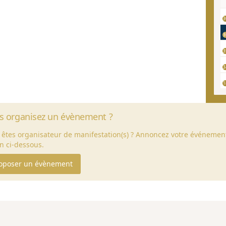
3
3
3
3
1
s organisez un évènement ?
 êtes organisateur de manifestation(s) ? Annoncez votre événement
en ci-dessous.
oposer un évènement