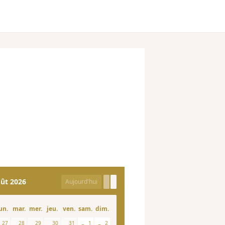
ût 2026
Aujourd'hui
un.
mar.
mer.
jeu.
ven.
sam.
dim.
27
28
29
30
31
1
2