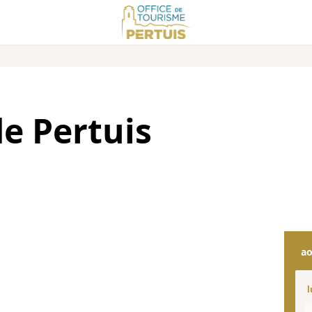
e Pertuis
ao
l