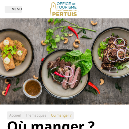
MENU
Open navigation
Accueil
Thématiques
Où manger ?
Où manger ?