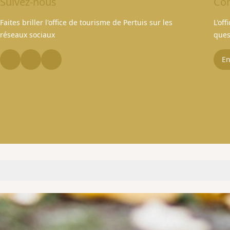
Suivez-nous
Con
Faites briller l'office de tourisme de Pertuis sur les
L'of
réseaux sociaux
ques
En