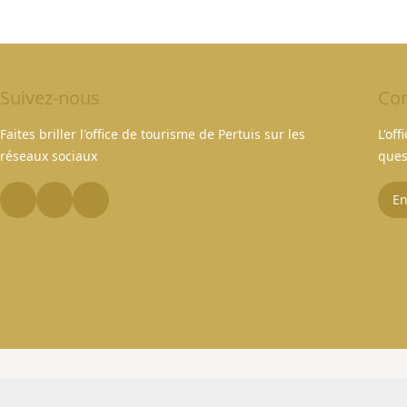
Suivez-nous
Con
Faites briller l'office de tourisme de Pertuis sur les
L'of
réseaux sociaux
ques
En