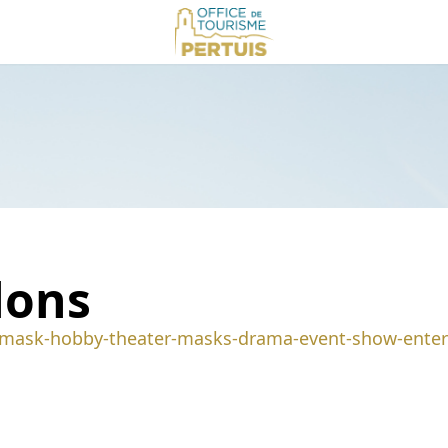
lons
er-mask-hobby-theater-masks-drama-event-show-ente