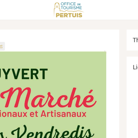
T
rt
L