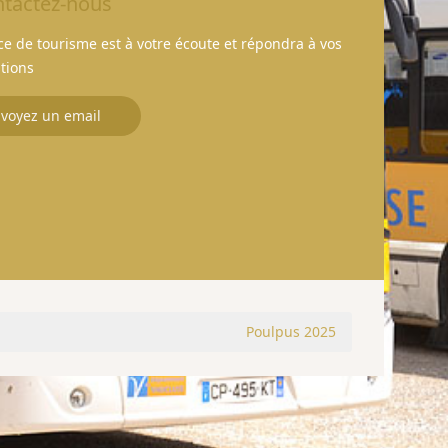
tactez-nous
fice de tourisme est à votre écoute et répondra à vos
tions
voyez un email
Poulpus 2025