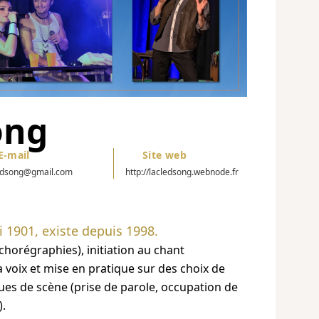
ong
E-mail
Site web
edsong@gmail.com
http://lacledsong.webnode.fr
i 1901, existe depuis 1998.
chorégraphies), initiation au chant
la voix et mise en pratique sur des choix de
ques de scène (prise de parole, occupation de